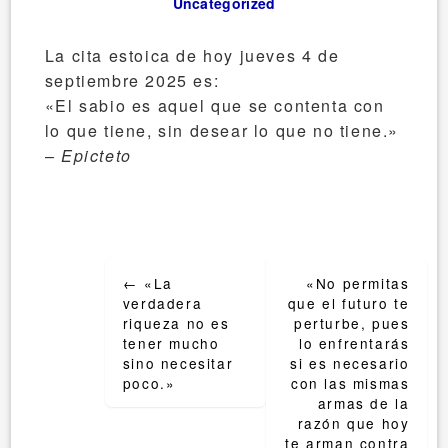
Uncategorized
La cita estoica de hoy jueves 4 de
septiembre 2025 es:
«El sabio es aquel que se contenta con
lo que tiene, sin desear lo que no tiene.»
–
Epicteto
Post
←
«La
«No permitas
navigation
verdadera
que el futuro te
riqueza no es
perturbe, pues
tener mucho
lo enfrentarás
sino necesitar
si es necesario
poco.»
con las mismas
armas de la
razón que hoy
te arman contra