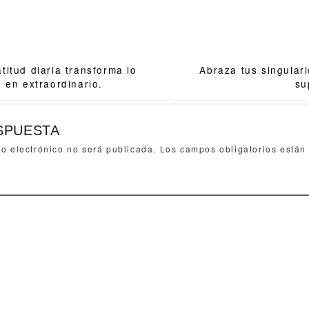
titud diaria transforma lo
Abraza tus singular
ion
o en extraordinario.
su
SPUESTA
eo electrónico no será publicada.
Los campos obligatorios está