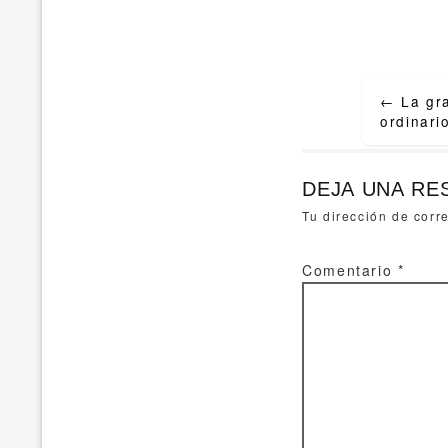
Post
←
La gra
navigat
ordinari
DEJA UNA RE
Tu dirección de corr
Comentario
*