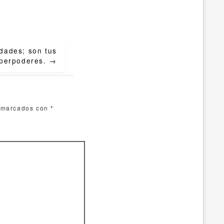
idades; son tus
perpoderes.
→
n marcados con
*