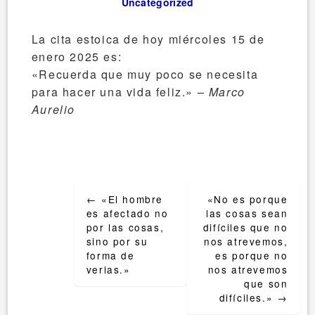
Uncategorized
La cita estoica de hoy miércoles 15 de
enero 2025 es:
«Recuerda que muy poco se necesita
para hacer una vida feliz.» –
Marco
Aurelio
Post
←
«El hombre
«No es porque
navigation
es afectado no
las cosas sean
por las cosas,
difíciles que no
sino por su
nos atrevemos,
forma de
es porque no
verlas.»
nos atrevemos
que son
difíciles.»
→