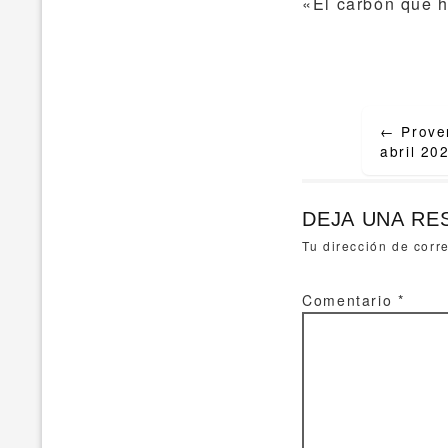
«El carbón que h
Post
←
Prover
navigat
abril 20
DEJA UNA RE
Tu dirección de corr
Comentario
*