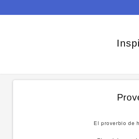
Insp
Prove
El proverbio de 