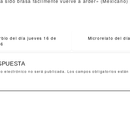
a sido brasa fácilmente vuelve a arder» (Mexicano)
bio del día jueves 16 de
Microrelato del d
ion
26
SPUESTA
eo electrónico no será publicada.
Los campos obligatorios está