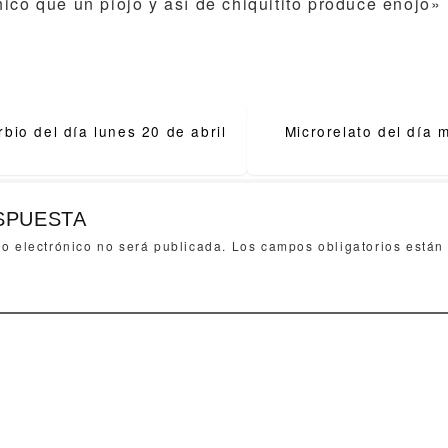
ico que un piojo y así de chiquitito produce enojo»
bio del día lunes 20 de abril
Microrelato del día 
ion
SPUESTA
eo electrónico no será publicada.
Los campos obligatorios está