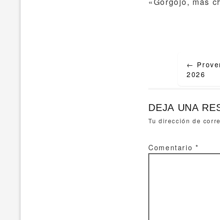
«Gorgojo, más ch
Post
←
Prover
navigat
2026
DEJA UNA RE
Tu dirección de corr
Comentario
*