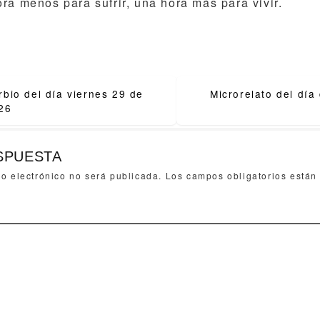
ra menos para sufrir, una hora más para vivir.
bio del día viernes 29 de
Microrelato del dí
ion
26
SPUESTA
eo electrónico no será publicada.
Los campos obligatorios está