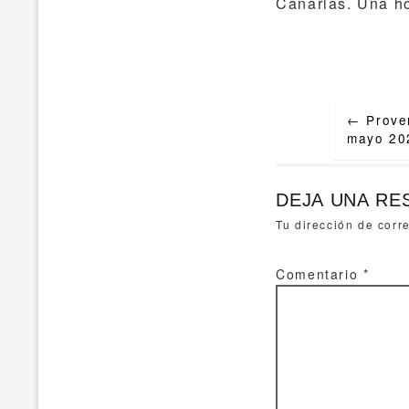
Canarias. Una ho
Post
←
Prover
navigat
mayo 20
DEJA UNA RE
Tu dirección de corr
Comentario
*