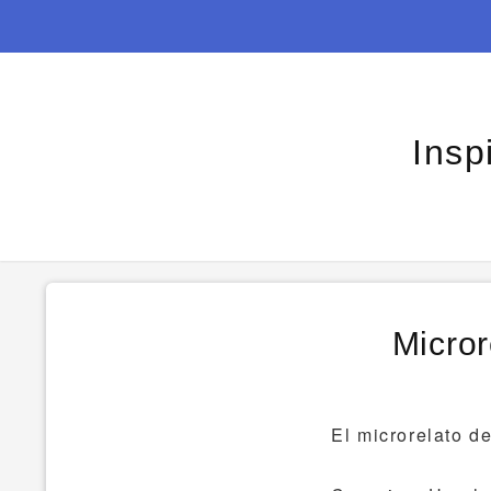
Insp
Micror
El microrelato d