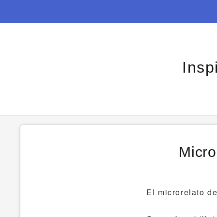
Insp
Micro
El microrelato d