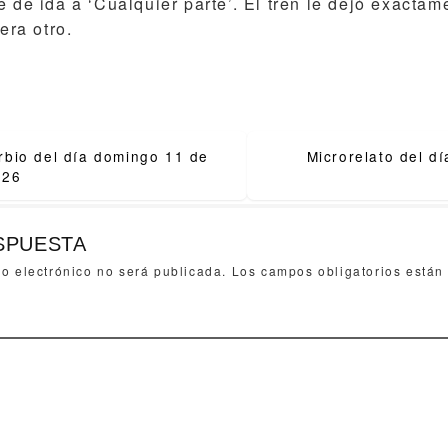
e de ida a ‘Cualquier parte’. El tren le dejó exacta
era otro.
bio del día domingo 11 de
Microrelato del d
ion
026
SPUESTA
eo electrónico no será publicada.
Los campos obligatorios está