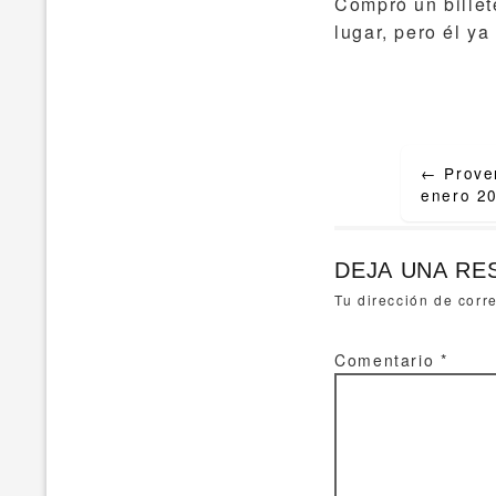
Compró un billet
lugar, pero él ya 
Post
←
Prover
navigat
enero 2
DEJA UNA RE
Tu dirección de corr
Comentario
*