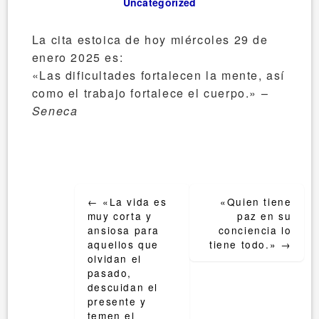
Uncategorized
La cita estoica de hoy miércoles 29 de
enero 2025 es:
«Las dificultades fortalecen la mente, así
como el trabajo fortalece el cuerpo.» –
Seneca
Post
←
«La vida es
«Quien tiene
navigation
muy corta y
paz en su
ansiosa para
conciencia lo
aquellos que
tiene todo.»
→
olvidan el
pasado,
descuidan el
presente y
temen el