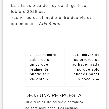
La cita estoica de hoy domingo 9 de
febrero 2025 es:
«La virtud es el medio entre dos vicios
opuestos.» –
Aristóteles
Post
←
«El hombre
«El mayor de
navigation
sabio es el
los errores es
único que
no hacer nada
realmente
porque solo
puede ser
puedes hacer
valiente.»
un poco.»
→
DEJA UNA RESPUESTA
Tu dirección de correo electrónico
no será publicada.
Los campos