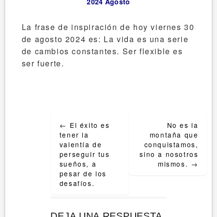
2024
Agosto
La frase de inspiración de hoy viernes 30
de agosto 2024 es: La vida es una serie
de cambios constantes. Ser flexible es
ser fuerte.
Post
←
El éxito es
No es la
navigation
tener la
montaña que
valentía de
conquistamos,
perseguir tus
sino a nosotros
sueños, a
mismos.
→
pesar de los
desafíos.
DEJA UNA RESPUESTA