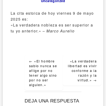
Uncategorized
La cita estoica de hoy viernes 9 de mayo
2025 es:
«La verdadera nobleza es ser superior a
tu yo anterior.» –
Marco Aurelio
Post
←
«El hombre
«La verdadera
navigation
sabio nunca se
libertad es vivir
aflige por no
conforme a la
tener algo sino
razón y la
por no ser
virtud.»
→
alguien.»
DEJA UNA RESPUESTA