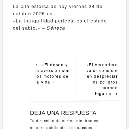
La cita estoica de hoy viernes 24 de
octubre 2025 es:
«La tranquilidad perfecta es el estado
del sabio.» –
Séneca
Post
←
«El deseo y
«El verdadero
navigation
la aversión son
valor consiste
los motores de
en despreciar
la vida.»
los peligros
cuando
llegan.»
→
DEJA UNA RESPUESTA
Tu dirección de correo electrónico
no será publicada.
Los campos