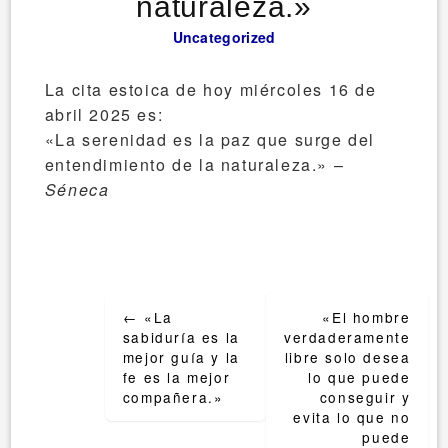
naturaleza.»
Uncategorized
La cita estoica de hoy miércoles 16 de
abril 2025 es:
«La serenidad es la paz que surge del
entendimiento de la naturaleza.» –
Séneca
Post
←
«La
«El hombre
navigation
sabiduría es la
verdaderamente
mejor guía y la
libre solo desea
fe es la mejor
lo que puede
compañera.»
conseguir y
evita lo que no
puede