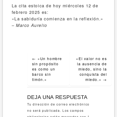
La cita estoica de hoy miércoles 12 de
febrero 2025 es:
«La sabiduría comienza en la reflexión.»
–
Marco Aurelio
Post
←
«Un hombre
«El valor no es
navigation
sin propósito
la ausencia de
es como un
miedo, sino la
barco sin
conquista del
timón.»
miedo.»
→
DEJA UNA RESPUESTA
Tu dirección de correo electrónico
no será publicada.
Los campos
obligatorios están marcados con
*