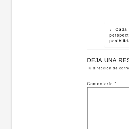
Post
←
Cada 
navigat
perspect
posibili
DEJA UNA RE
Tu dirección de corr
Comentario
*