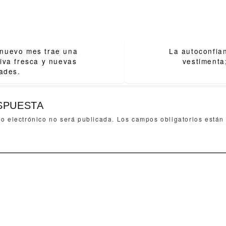
nuevo mes trae una
La autoconfia
ion
iva fresca y nuevas
vestimenta
dades.
SPUESTA
eo electrónico no será publicada.
Los campos obligatorios está