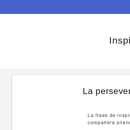
Insp
La persever
La frase de insp
compañera silenc