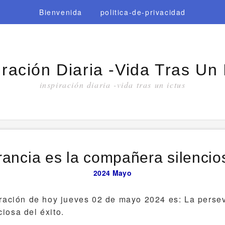
Bienvenida
politica-de-privacidad
iración Diaria -vida Tras Un 
inspiración diaria -vida tras un ictus
ancia es la compañera silencios
2024
Mayo
iración de hoy jueves 02 de mayo 2024 es: La persev
iosa del éxito.