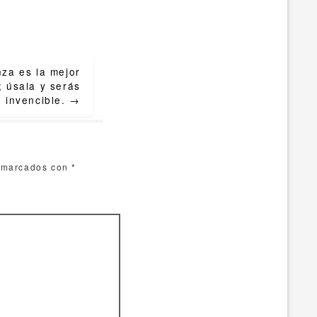
nza es la mejor
; úsala y serás
invencible.
→
n marcados con
*