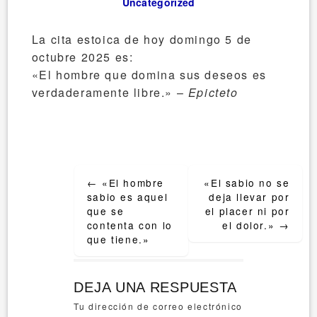
Uncategorized
La cita estoica de hoy domingo 5 de
octubre 2025 es:
«El hombre que domina sus deseos es
verdaderamente libre.» –
Epicteto
Post
←
«El hombre
«El sabio no se
navigation
sabio es aquel
deja llevar por
que se
el placer ni por
contenta con lo
el dolor.»
→
que tiene.»
DEJA UNA RESPUESTA
Tu dirección de correo electrónico