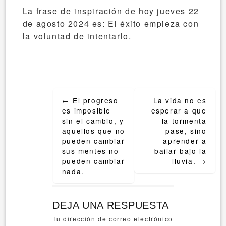
La frase de inspiración de hoy jueves 22
de agosto 2024 es: El éxito empieza con
la voluntad de intentarlo.
Post
←
El progreso
La vida no es
navigation
es imposible
esperar a que
sin el cambio, y
la tormenta
aquellos que no
pase, sino
pueden cambiar
aprender a
sus mentes no
bailar bajo la
pueden cambiar
lluvia.
→
nada.
DEJA UNA RESPUESTA
Tu dirección de correo electrónico