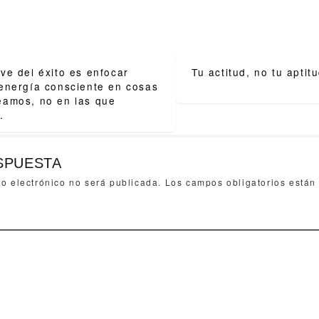
ve del éxito es enfocar
Tu actitud, no tu aptit
ion
energía consciente en cosas
eamos, no en las que
.
SPUESTA
eo electrónico no será publicada.
Los campos obligatorios está