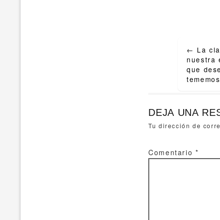
Post
←
La cla
navigat
nuestra 
que des
tememos
DEJA UNA RE
Tu dirección de corr
Comentario
*