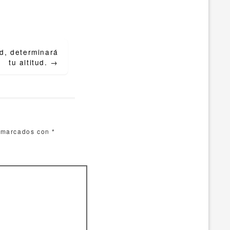
ud, determinará
tu altitud.
→
n marcados con
*