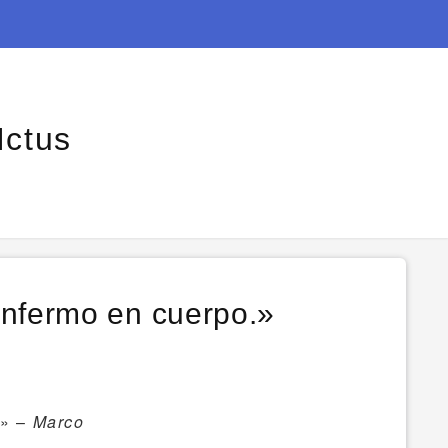
Ictus
enfermo en cuerpo.»
.» –
Marco