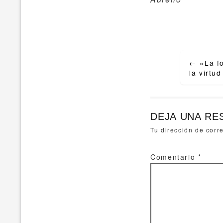
Post
←
«La fo
navigat
la virtu
DEJA UNA RE
Tu dirección de corr
Comentario
*