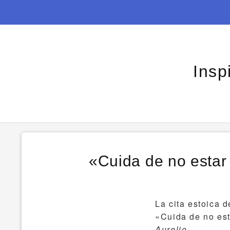
Insp
«Cuida de no estar
La cita estoica 
«Cuida de no es
Aurelio