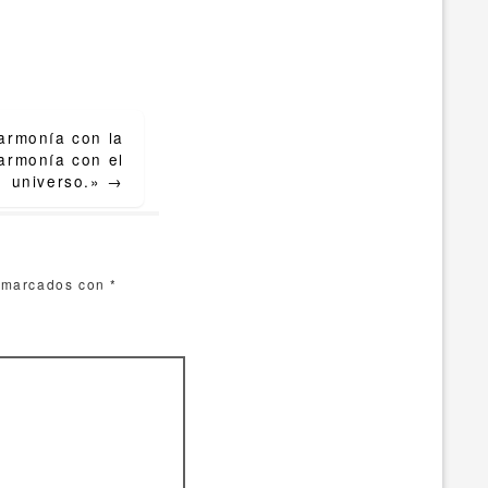
 armonía con la
 armonía con el
universo.»
→
n marcados con
*